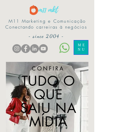
M11 Marketing e Comunicação
Conectando carreiras à negócios
-
since 2004
-
ME
NU
CONFIRA
TUDO O
QUE
SAIU NA
MÍDIA