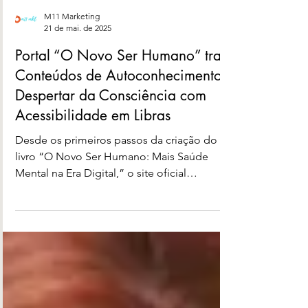
M11 Marketing
21 de mai. de 2025
Portal “O Novo Ser Humano” traz
Conteúdos de Autoconhecimento e
Despertar da Consciência com
Acessibilidade em Libras
Desde os primeiros passos da criação do
livro “O Novo Ser Humano: Mais Saúde
Mental na Era Digital,” o site oficial
acompanhou de perto toda a jornada: da
curadoria de conteúdos ao lançamento,
tornando-se um ponto de conexão entre
autores, leitores e buscadores do
autoconhecimento. O que começou como
um espaço de apoio editorial e divulgação,