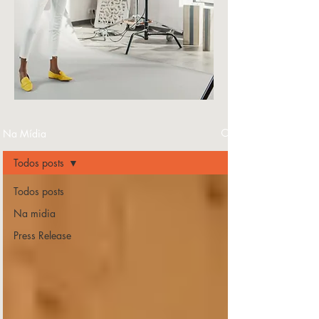
Na Mídia
Todos posts
Todos posts
Na midia
Press Release