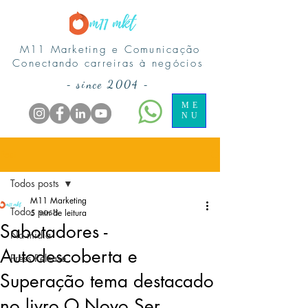
M11 Marketing e Comunicação
Conectando carreiras à negócios
-
since 2004
-
ME
NU
Post
Todos posts
M11 Marketing
Todos posts
5 min de leitura
Sabotadores -
Na midia
Autodescoberta e
Press Release
Superação tema destacado
no livro O Novo Ser