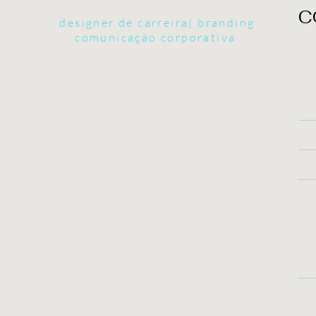
C
designer de carreira| branding
comunicação corporativa
Fa
En
M11 Marketing e Comunicação
www.m11marketing.com.br
contato@m11marketing.com.br
11 98170-9965
São Paulo, Brasil