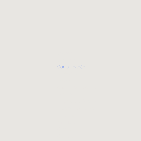
Home
Sobre nós
Serviços
Comunicação
Marketing
Eventos
Curadoria de Conteúdo
Portfólio
Empreendedorismo
Design de Carreira
Imprensa
Na Mídia
Clientes
Contato