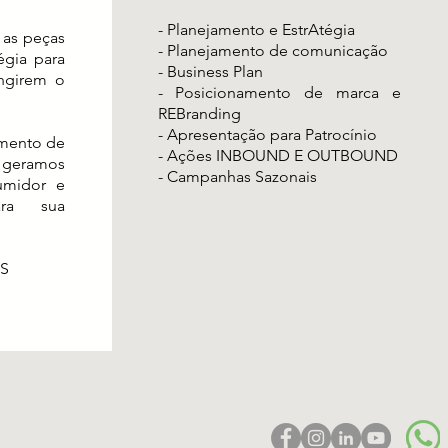
- Planejamento e EstrAtégia
as peças
- Planejamento de comunicação
égia para
- Business Plan
ngirem o
- Posicionamento de marca e
REBranding
- Apresentação para Patrocínio
amento de
- Ações INBOUND E OUTBOUND
geramos
- Campanhas Sazonais
umidor e
ara sua
S
Siga-nos no Redes Sociais @M11Marketing