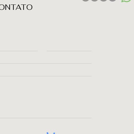
ONTATO
ça Contato
joy us!