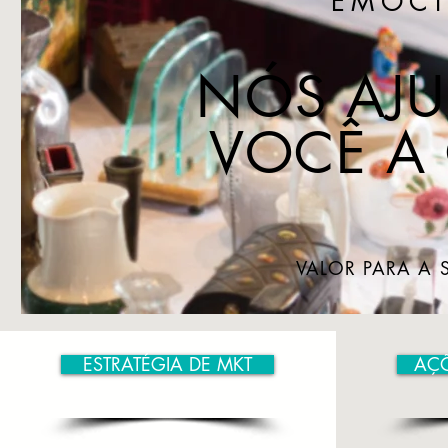
EMOC
NÓS AJ
VOCÊ A
VALOR PARA A
ESTRATÉGIA DE MKT
AÇÕ