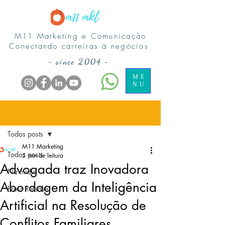
M11 Marketing e Comunicação
Conectando carreiras à negócios
-
since 2004
-
ME
NU
Post
Todos posts
M11 Marketing
Todos posts
5 min de leitura
Advogada traz Inovadora
Na midia
Abordagem da Inteligência
Press Release
Artificial na Resolução de
Conflitos Familiares