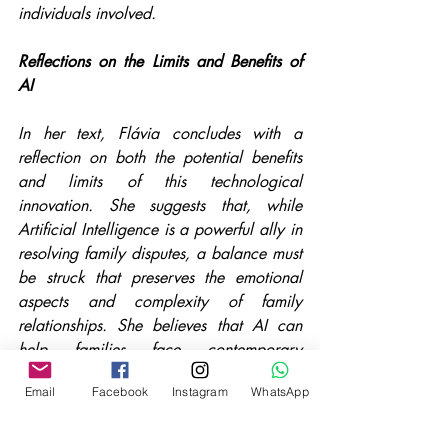
individuals involved.
Reflections on the Limits and Benefits of 
AI
In her text, Flávia concludes with a 
reflection on both the potential benefits 
and limits of this technological 
innovation. She suggests that, while 
Artificial Intelligence is a powerful ally in 
resolving family disputes, a balance must 
be struck that preserves the emotional 
aspects and complexity of family 
relationships. She believes that AI can 
help families face contemporary 
challenges more efficiently and 
Email
Facebook
Instagram
WhatsApp
harmoniously, always with a sensitive 
approach to the unique circumstances of 
each case.