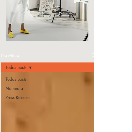
Na Mídia
Todos posts
Todos posts
Na midia
Press Release