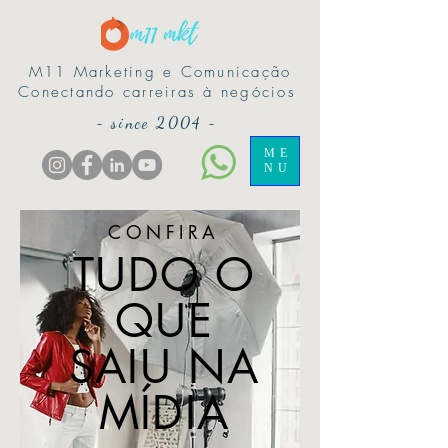
M11 Marketing e Comunicação
Conectando carreiras à negócios
-
since 2004
-
ME
NU
CONFIRA
TUDO O
QUE
SAIU NA
MÍDIA