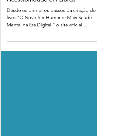
Despertar da Consciência com
Acessibilidade em Libras
Desde os primeiros passos da criação do
livro “O Novo Ser Humano: Mais Saúde
Mental na Era Digital,” o site oficial
acompanhou de perto toda a jornada: da
curadoria de conteúdos ao lançamento,
tornando-se um ponto de conexão entre
autores, leitores e buscadores do
autoconhecimento. O que começou como
um espaço de apoio editorial e divulgação,
agora evolui para uma verdadeira plataforma
de autoconhecimento, ampliando sua
atuação para o universo online e offline...