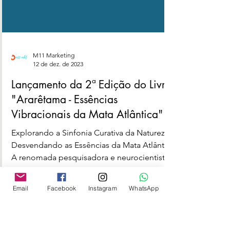
M11 Marketing
12 de dez. de 2023
Lançamento da 2ª Edição do Livro
"Ararêtama - Essências
Vibracionais da Mata Atlântica"
Explorando a Sinfonia Curativa da Natureza:
Email
Facebook
Instagram
WhatsApp
Desvendando as Essências da Mata Atlântica
A renomada pesquisadora e neurocientista
Sandra...