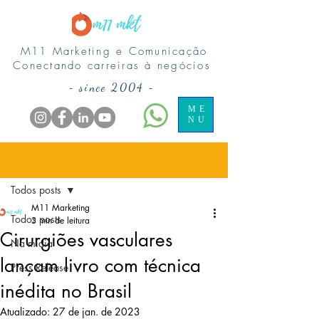
M11 Marketing e Comunicação
Conectando carreiras à negócios
-
since 2004
-
ME
NU
Post
Todos posts
M11 Marketing
Todos posts
3 min de leitura
Cirurgiões vasculares
Na midia
lançam livro com técnica
Press Release
inédita no Brasil
Atualizado:
27 de jan. de 2023