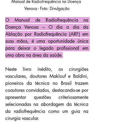
Manual de Radiofrequência na Doença 
Venosa - Foto: Divulgação
O Manual de Radiofrequência na 
Doença Venosa – O dia a dia da 
Ablação por Radiofrequência (ARF) em 
suas mãos, é uma oportunidade única 
para deixar o legado profissional em 
uma obra na área da saúde.
Neste livro inédito, os cirurgiões 
vasculares, doutores Maklouf e Baldini, 
pioneiros da técnica no Brasil trazem 
coautores convidados, destacando-se por 
apresentar questões criteriosamente 
selecionadas na abordagem da técnica 
da radiofrequência como um guia na 
cirurgia vascular.