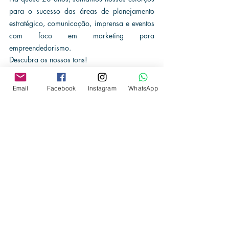
para o sucesso das áreas de planejamento 
estratégico, comunicação, imprensa e eventos 
com foco em marketing para 
empreendedorismo. 
Descubra os nossos tons!
Quem somos e o que fazemos!
Email
Facebook
Instagram
WhatsApp
www.m11marketing.com.br
imprensa@m11marketing.com.br
11 98170-9965
Tags:
Claudia Cardillo
M11 Marketing e Comunicação
Lançamento de livro
Repost
Livro
Literare Books
Manual de Radiofrequência
Dr. Leonardo Chadad Maklouf
Dr. Luiz Baldini Neto
Dra. Flávia Maklouf
Cirurgiões Vasculares
Portal Hospitais Brasil