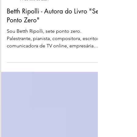
M11 Marketing
14 de set. de 2024
Betth Ripolli - Autora do Livro "Sete
Ponto Zero"
Sou Betth Ripolli, sete ponto zero.
Palestrante, pianista, compositora, escritora,
comunicadora de TV online, empresária
musical...