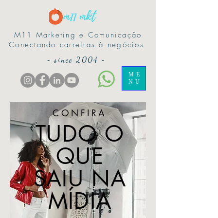
M11 Marketing e Comunicação
Conectando carreiras à negócios
-
since 2004
-
ME
NU
CONFIRA
TUDO O
QUE
SAIU NA
MÍDIA