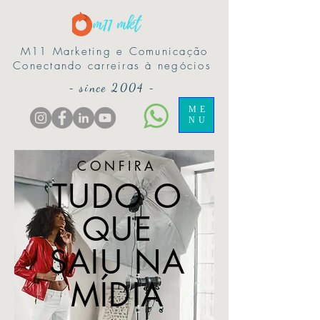
M11 Marketing e Comunicação
Conectando carreiras à negócios
-
since 2004
-
ME
NU
CONFIRA
TUDO O
QUE
SAIU NA
MÍDIA