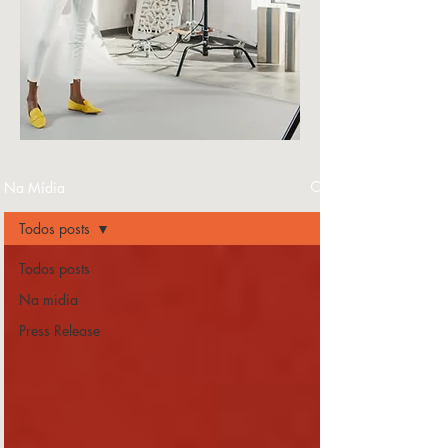
Na Mídia
Todos posts
Todos posts
Na midia
Press Release