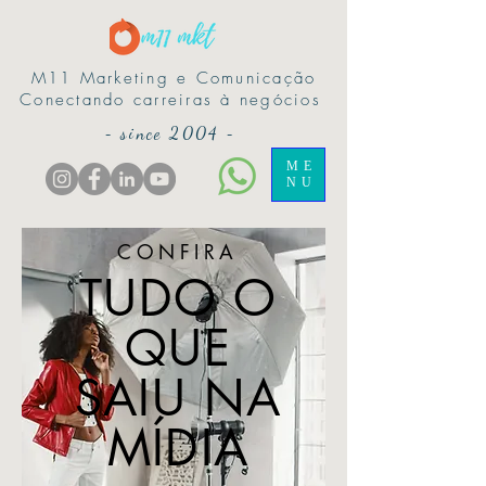
M11 Marketing e Comunicação
Conectando carreiras à negócios
-
since 2004
-
ME
NU
CONFIRA
TUDO O
QUE
SAIU NA
MÍDIA