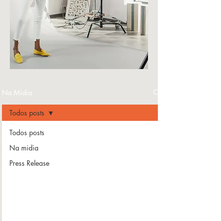
Na Mídia
Todos posts
Todos posts
Na midia
Press Release