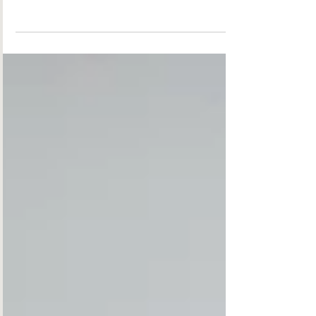
bastidores de um atendimento de
excelência, os desafios de manter um
padrão elevado em ambientes de alta
pressão e como o atendimento influencia
diretamente na percepção e fidelização de
clientes.