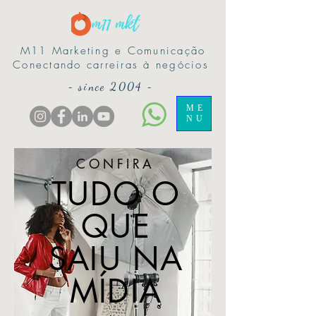
M11 Marketing e Comunicação
Conectando carreiras à negócios
-
since 2004
-
ME
NU
CONFIRA
TUDO O
QUE
SAIU NA
MÍDIA