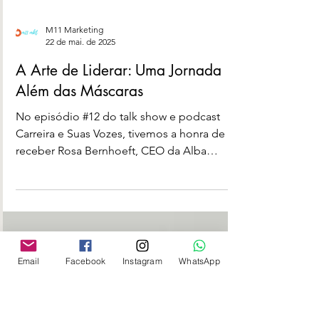
M11 Marketing
22 de mai. de 2025
A Arte de Liderar: Uma Jornada
Além das Máscaras
No episódio #12 do talk show e podcast
Carreira e Suas Vozes, tivemos a honra de
receber Rosa Bernhoeft, CEO da Alba
Consultoria, referência internacional em
liderança humanizada, gestão de pessoas e
Email
Facebook
Instagram
WhatsApp
desenvolvimento de carreira. Aos 84 anos,
com uma trajetória que ultrapassa cinco
décadas, Rosa compartilhou sua sabedoria
com leveza, lucidez e profundidade, numa