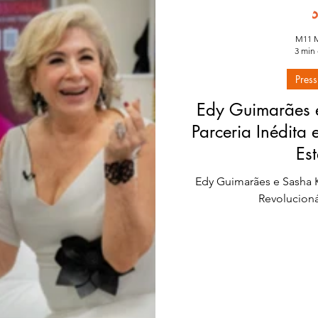
M11 M
3 min 
Press
Edy Guimarães 
Parceria Inédita 
Est
Edy Guimarães e Sasha K
Revolucioná