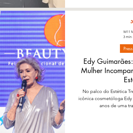
M11 M
3 min 
Press
Edy Guimarães
Mulher Incompa
Est
No palco do Estética Tr
icônica cosmetóloga Edy
anos de uma traj