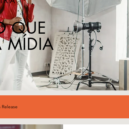
IRA
O QUE
 MÍDIA
s Release