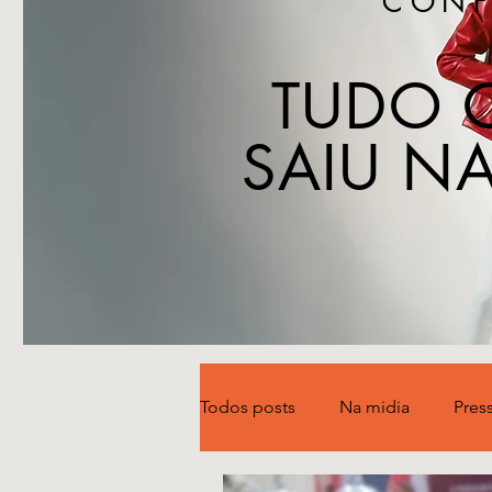
CONF
TUDO 
SAIU NA
Todos posts
Na midia
Pres