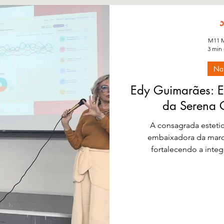
M11 M
3 min 
Na
Edy Guimarães: E
da Serena C
A consagrada esteti
embaixadora da marca
fortalecendo a integr