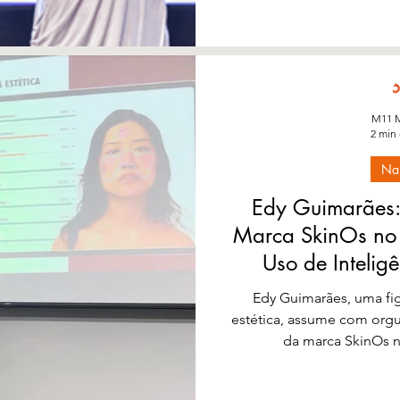
M11 M
2 min 
Na
Edy Guimarães
Marca SkinOs no B
Uso de Inteligê
Est
Edy Guimarães, uma fi
estética, assume com org
da marca SkinOs n