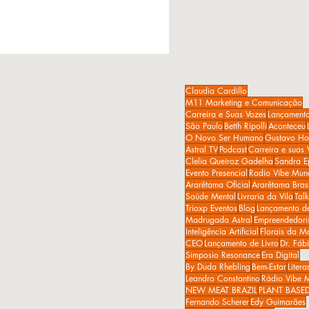
Claudia Cardillo
M11 Marketing e Comunicação
Carreira e Suas Vozes
Lançamento
São Paulo
Betth Ripolli
Aconteceu
O Novo Ser Humano
Gustavo Ho
Astral TV
Podcast
Carreira e suas 
Clelia Queiroz Gadelha
Sandra E
Evento Presencial
Radio Vibe Mun
Ararêtama Oficial
Ararêtama Brasi
Saúde Mental
Livraria da Vila
Tal
Trioxp Eventos
Blog
Lançamento d
Madrugada Astral
Empreendedor
Inteligência Artificial
Florais da Ma
CEO
Lançamento de Livro
Dr. Fáb
Simposio Resonance
Era Digital
By Duda Rhebling
Bem-Estar
Liter
Leandro Constantino
Rádio Vibe 
NEW MEAT BRAZIL
PLANT BASE
Fernando Scherer
Edy Guimarães