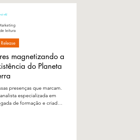
arketing
de leitura
 Release
tres magnetizando a
istência do Planeta
erra
essas presenças que marcam.
canalista especializada em
gada de formação e criadora
 Si®, ela vem despertando
ca de expansão, liberdade e
o O Novo Ser Humano: Mais
tal, sua contribuição ganha