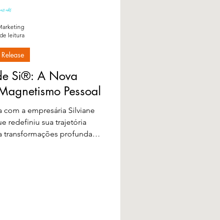
arketing
de leitura
 Release
e Si®: A Nova
 Magnetismo Pessoal
a com a empresária Silviane
 redefiniu sua trajetória
ira transformações profundas
óximo episódio do podcast
eb, sob o tema 100% Dono de
pelo Magnetismo Pessoal dia
o às 11h00....