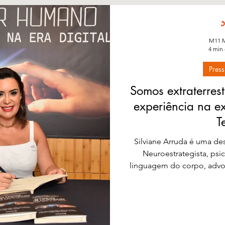
M11 M
4 min 
Press
Somos extraterres
experiência na ex
T
Silviane Arruda é uma d
Neuroestrategista, psi
linguagem do corpo, advo
do método 100% Dono de
mentes e corações em bus
autenticidade. No livr
Saúde Mental na Era Digi