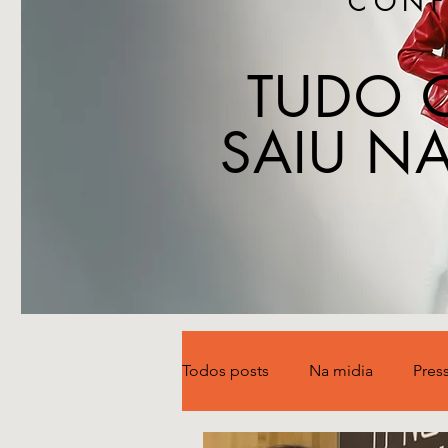
CONF
TUDO 
SAIU NA
Todos posts
Na midia
Pres