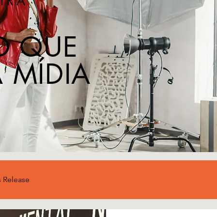
IRA
O QUE
 MÍDIA
s Release