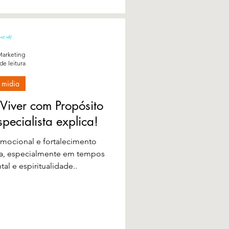
dos no capítulo intitulado
gnetizando a Experiência na
no Planeta Terr
arketing
de leitura
 midia
iver com Propósito
specialista explica!
emocional e fortalecimento
ça, especialmente em tempos
l e espiritualidade..