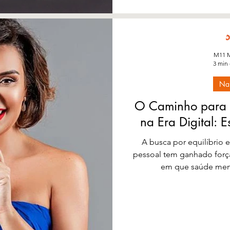
contornos únicos e ousa
Somos Extraterrestres Ma
Existência 
M11 M
3 min 
Na
O Caminho para V
na Era Digital: E
A busca por equilíbrio 
pessoal tem ganhado for
em que saúde menta