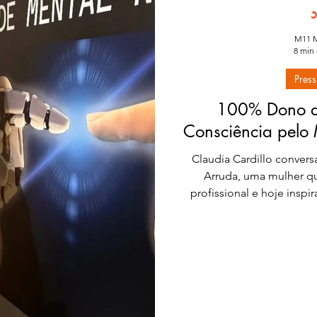
M11 M
8 min 
Press
100% Dono d
Consciência pelo
Claudia Cardillo convers
Arruda, uma mulher que
profissional e hoje insp
por onde passa, no pr
Carreira e Suas Vozes W
Si®: A Nova Consciência 
08 de julh