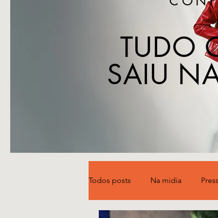
CONF
TUDO 
SAIU NA
Todos posts
Na midia
Pres