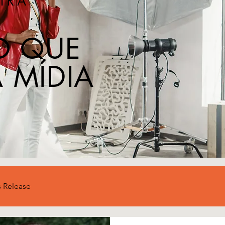
IRA
O QUE
 MÍDIA
s Release