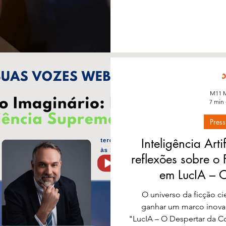
Si®: A Nova Consciência 
08 de julh
M11 M
7 min 
Press
Inteligência Arti
reflexões sobre o
em LucIA – 
Consciên
O universo da ficção cie
ganhar um marco inova
"LucIA – O Despertar da C