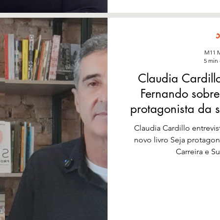
M11 M
5 min 
Claudia Cardillo
Fernando sobre 
protagonista da 
Carreira e 
Claudia Cardillo entrevi
novo livro Seja protagon
Carreira e S