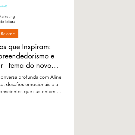
arketing
de leitura
 Release
os que Inspiram:
preendedorismo e
r - tema do novo
ast Carreira e Suas
 conversa profunda com Aline
es web
to, desafios emocionais e a
conscientes que sustentam a
o futuro das famílias.