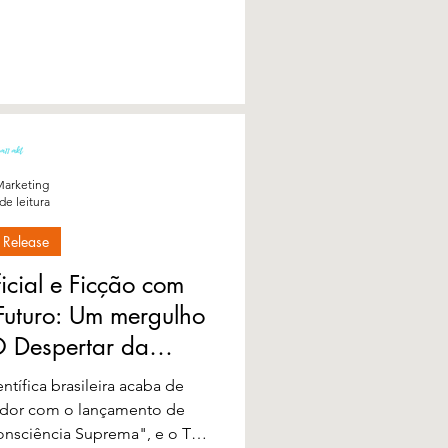
pelo Magnetismo Pessoal dia
o às 11h00....
arketing
de leitura
 Release
ficial e Ficção com
 Futuro: Um mergulho
O Despertar da
cia Suprema
ntífica brasileira acaba de
dor com o lançamento de
onsciência Suprema", e o Talk