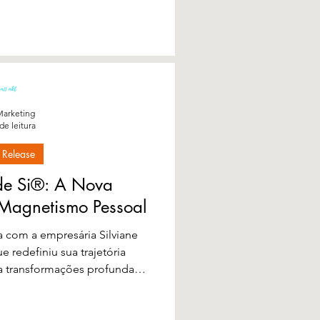
arketing
de leitura
 Release
e Si®: A Nova
 Magnetismo Pessoal
a com a empresária Silviane
 redefiniu sua trajetória
ira transformações profundas
óximo episódio do podcast
eb, sob o tema 100% Dono de