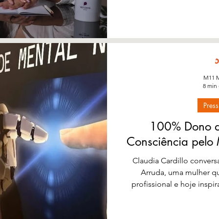
M11 M
8 min 
Press
100% Dono d
Consciência pelo
Claudia Cardillo convers
Arruda, uma mulher que
profissional e hoje insp
por onde passa, no pr
Carreira e Suas Vozes W