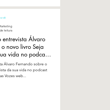
arketing
de leitura
 entrevista Álvaro
o novo livro Seja
sua vida no podcast
Suas Vozes web
sta Álvaro Fernando sobre o
ista da sua vida no podcast
uas Vozes web...