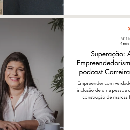
M11 M
4 min 
Superação: A
Empreendedorism
podcast Carreir
Empreender com verdade
inclusão de uma pessoa c
construção de marcas 
Claudia Cardillo e Petynia
Suas Vo