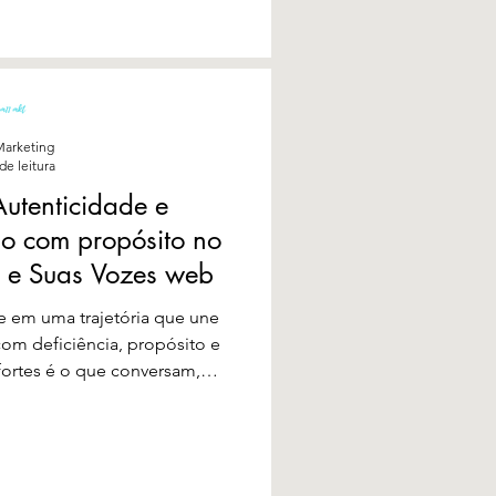
arketing
de leitura
utenticidade e
o com propósito no
a e Suas Vozes web
 em uma trajetória que une
om deficiência, propósito e
fortes é o que conversam,
 Rebulli no podcast Carreira e
zes Web...