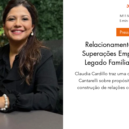
M11 M
5 min 
Press
Relacionament
Superações Em
Legado Familia
episódio do podc
Claudia Cardillo traz uma
Voz
Cantarelli sobre propósi
construção de relações 
vida, a carreira e 