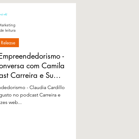
arketing
de leitura
 Release
 Empreendedorismo -
conversa com Camila
st Carreira e Suas
es web
dedorismo - Claudia Cardillo
usto no podcast Carreira e
zes web...