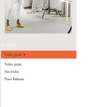
Na Mídia
Todos posts
Todos posts
Na midia
Press Release