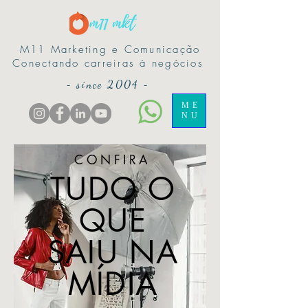
M11 Marketing e Comunicação
Conectando carreiras à negócios
-
since 2004
-
ME
NU
CONFIRA
TUDO O
QUE
SAIU NA
MÍDIA