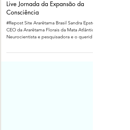
M11 Marketing
29 de nov. de 2022
Live Jornada da Expansão da
Consciência
#Repost Site Ararêtama Brasil Sandra Epstein
CEO da Ararêtama Florais da Mata Atlântica,
Neurocientista e pesquisadora e o querido
amigo...