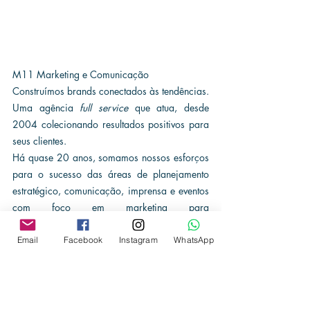
M11 Marketing e Comunicação
Construímos brands conectados às tendências. 
Uma agência 
full service
 que atua, desde 
2004 colecionando resultados positivos para 
seus clientes.
Há quase 20 anos, somamos nossos esforços 
para o sucesso das áreas de planejamento 
estratégico, comunicação, imprensa e eventos 
com foco em marketing para 
empreendedorismo. 
Descubra os nossos tons!
Email
Facebook
Instagram
WhatsApp
Quem somos e o que fazemos!
www.m11marketing.com.br
imprensa@m11marketing.com.br
 | 11 