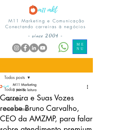
M11 Marketing e Comunicação
Conectando carreiras à negócios
-
since 2004
-
ME
NU
Post
Todos posts
M11 Marketing
Todos posts
3 min de leitura
Carreira e Suas Vozes
Na midia
recebe Bruno Carvalho,
Press Release
CEO da AMZMP, para falar
sobre atendimento premium