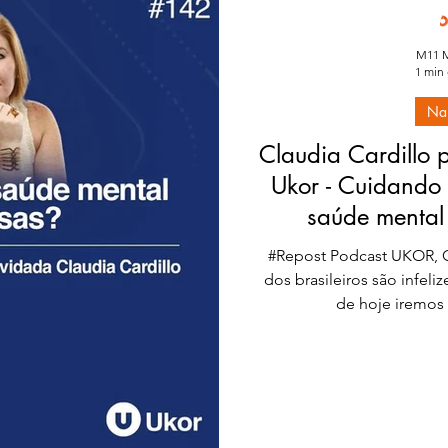
M11 M
1 min 
Na
Claudia Cardillo 
Ukor - Cuidando 
saúde mental
#Repost Podcast UKOR, 
dos brasileiros são infeli
de hoje iremos 