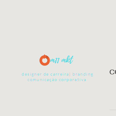
C
designer de carreira| branding
comunicação corporativa
Fa
En
M11 Marketing e Comunicação
www.m11marketing.com.br