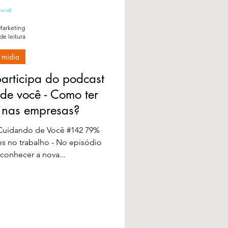
arketing
de leitura
 midia
participa do podcast
de você - Como ter
 nas empresas?
Cuidando de Você #142 79%
zes no trabalho - No episódio
conhecer a nova...