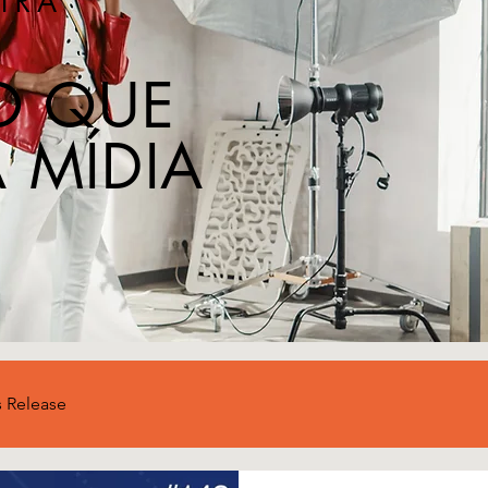
IRA
O QUE
 MÍDIA
s Release