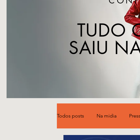
CONF
TUDO 
SAIU NA
Todos posts
Na midia
Pres