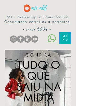
M11 Marketing e Comunicação
Conectando carreiras à negócios
-
since 2004
-
ME
NU
CONFIRA
TUDO O
QUE
SAIU NA
MÍDIA