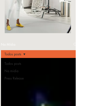
Na Mídia
Todos posts
Todos posts
Na midia
Press Release