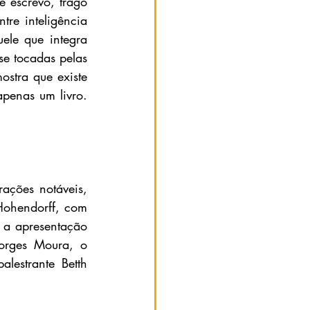
 escrevo, trago 
e inteligência 
ele que integra 
e tocadas pelas 
stra que existe 
penas um livro. 
ções notáveis, 
ohendorff, com 
 a apresentação 
orges Moura, o 
estrante Betth 