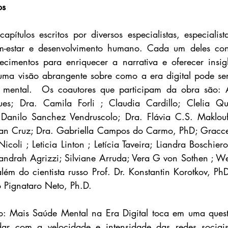
os
apítulos escritos por diversos especialistas, especialist
-estar e desenvolvimento humano. Cada um deles cont
cimentos para enriquecer a narrativa e oferecer insigh
 uma visão abrangente sobre como a era digital pode se
mental.  Os coautores que participam da obra são: 
ues; Dra. Camila Forli ; Claudia Cardillo; Clelia Qu
 Danilo Sanchez Vendruscolo; Dra. Flávia C.S. Maklouf;
an Cruz; Dra. Gabriella Campos do Carmo, PhD; Gracce 
icoli ; Leticia Linton ; Letícia Taveira; Liandra Boschiero
Sandrah Agrizzi; Silviane Arruda; Vera G von Sothen ; We
lém do cientista russo Prof. Dr. Konstantin Korotkov, PhD
 Pignataro Neto, Ph.D.
Mais Saúde Mental na Era Digital toca em uma questã
dar com a velocidade e intensidade das redes sociais