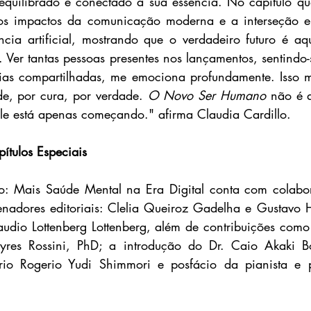
quilibrado e conectado à sua essência. No capítulo que
os impactos da comunicação moderna e a interseção entr
ncia artificial, mostrando que o verdadeiro futuro é aqu
 Ver tantas pessoas presentes nos lançamentos, sentindo-s
ias compartilhadas, me emociona profundamente. Isso mo
e, por cura, por verdade. 
O Novo Ser Humano
 não é a
le está apenas começando." afirma Claudia Cardillo.
ítulos Especiais
Mais Saúde Mental na Era Digital conta com colabora
adores editoriais: Clelia Queiroz Gadelha e Gustavo H
audio Lottenberg Lottenberg, além de contribuições como
yres Rossini, PhD; a introdução do Dr. Caio Akaki B
io Rogerio Yudi Shimmori e posfácio da pianista e pal