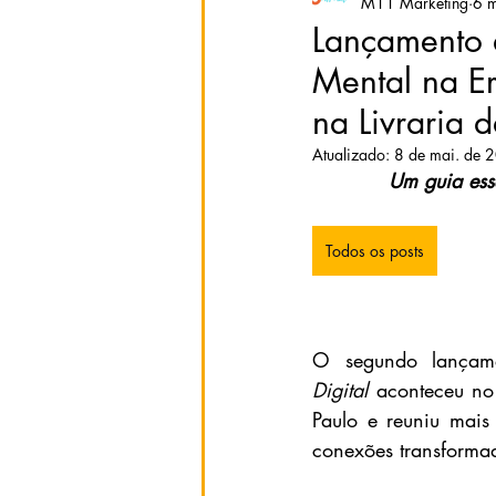
M11 Marketing
6 m
Lançamento 
Mental na Er
na Livraria 
Atualizado:
8 de mai. de 
Um guia ess
Todos os posts
O segundo lançame
Digital
 aconteceu no
Paulo e reuniu mais
conexões transforma