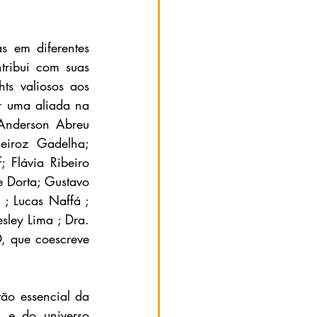
as em diferentes 
ribui com suas 
ts valiosos aos 
r uma aliada na 
Anderson Abreu 
eiroz Gadelha; 
 Flávia Ribeiro 
Dorta; Gustavo 
 ; Lucas Naffá ; 
sley Lima ; Dra. 
, que coescreve 
o essencial da 
 e do universo 