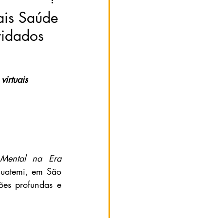
ais Saúde
vidados
virtuais
ental na Era 
guatemi, em São 
es profundas e 