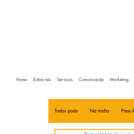
Home
Sobre nós
Serviços
Comunicação
Marketing
Todos posts
Na midia
Press 