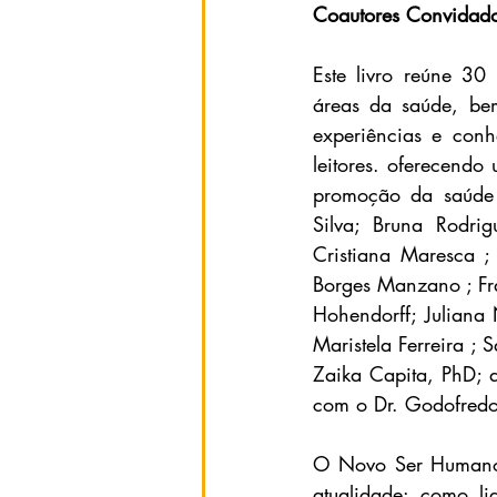
Coautores Convidad
Este livro reúne 30 c
áreas da saúde, bem
experiências e conhe
leitores. oferecendo
promoção da saúde 
Silva; Bruna Rodrig
Cristiana Maresca ;
Borges Manzano ; Fr
Hohendorff; Juliana N
Maristela Ferreira ; 
Zaika Capita, PhD; a
com o Dr. Godofredo
O Novo Ser Humano: 
atualidade: como li