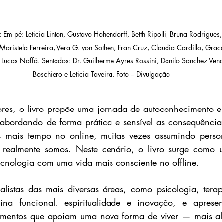
 Em pé: Leticia Linton, Gustavo Hohendorff, Betth Ripolli, Bruna Rodrigues,
aristela Ferreira, Vera G. von Sothen, Fran Cruz, Claudia Cardillo, Gracc
Lucas Naffá. Sentados: Dr. Guilherme Ayres Rossini, Danilo Sanchez Vend
Boschiero e Leticia Taveira. Foto – Divulgação
tores, o livro propõe uma jornada de autoconhecimento 
abordando de forma prática e sensível as consequências
os mais tempo no online, muitas vezes assumindo perso
realmente somos. Neste cenário, o livro surge como u
tecnologia com uma vida mais consciente no offline.
listas das mais diversas áreas, como psicologia, terapia
ina funcional, espiritualidade e inovação, e apresent
pamentos que apoiam uma nova forma de viver — mais a