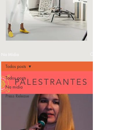
Na Mídia
Todos posts
Todos posts
Na midia
Press Release