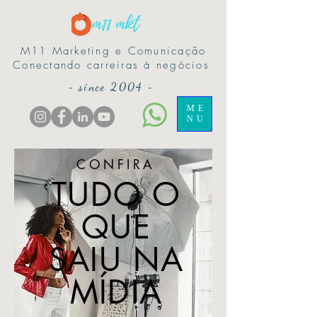
M11 Marketing e Comunicação
Conectando carreiras à negócios
-
since 2004
-
ME
NU
CONFIRA
TUDO O
QUE
SAIU NA
MÍDIA