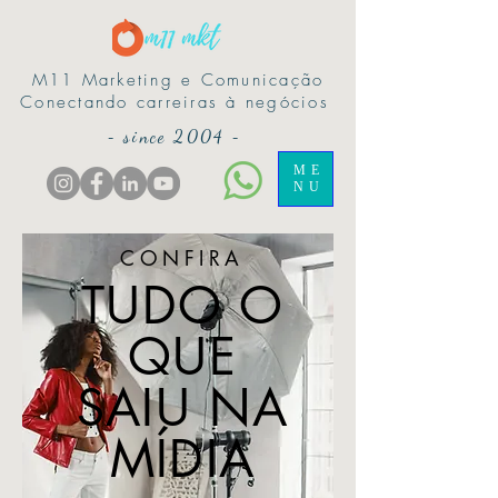
M11 Marketing e Comunicação
Conectando carreiras à negócios
-
since 2004
-
ME
NU
CONFIRA
TUDO O
QUE
SAIU NA
MÍDIA