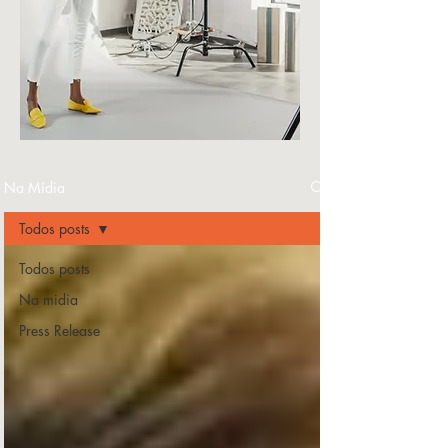
Na Mídia
Todos posts
Todos posts
Na midia
Press Release