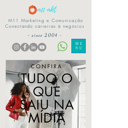
M11 Marketing e Comunicação
Conectando carreiras à negócios
-
since 2004
-
ME
NU
CONFIRA
TUDO O
QUE
SAIU NA
MÍDIA