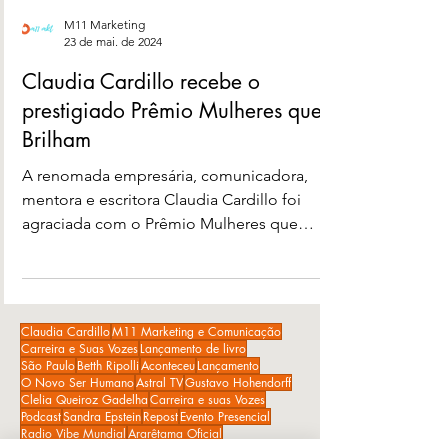
M11 Marketing
23 de mai. de 2024
Claudia Cardillo recebe o
prestigiado Prêmio Mulheres que
Brilham
A renomada empresária, comunicadora,
mentora e escritora Claudia Cardillo foi
agraciada com o Prêmio Mulheres que
Brilham, em um evento...
Claudia Cardillo
M11 Marketing e Comunicação
Carreira e Suas Vozes
Lançamento de livro
São Paulo
Betth Ripolli
Aconteceu
Lançamento
O Novo Ser Humano
Astral TV
Gustavo Hohendorff