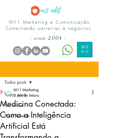
M11 Marketing e Comunicação
Conectando carreiras à negócios
-
since 2004
-
ME
NU
Post
Todos posts
M11 Marketing
Todos posts
3 min de leitura
Medicina Conectada:
Na midia
Como a Inteligência
Press Release
Artificial Está
Transformando a