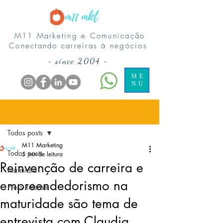
M11 Marketing e Comunicação
Conectando carreiras à negócios
-
since 2004
-
ME
NU
Post
Todos posts
M11 Marketing
Todos posts
5 min de leitura
Reinvenção de carreira e
Na midia
empreendedorismo na
Press Release
maturidade são tema de
entrevista com Claudia