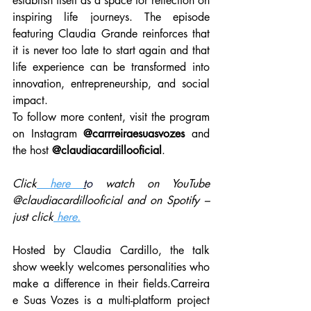
establish itself as a space for reflection on 
inspiring life journeys. The episode 
featuring Claudia Grande reinforces that 
it is never too late to start again and that 
life experience can be transformed into 
innovation, entrepreneurship, and social 
impact.
To follow more content, visit the program 
on Instagram 
@carrreiraesuasvozes
 and 
the host 
@claudiacardillooficial
.
Click
 here 
t
o 
watch on YouTube 
@claudiacardillooficial and on Spotify – 
just click
 here.
Hosted by Claudia Cardillo, the talk 
show weekly welcomes personalities who 
make a difference in their fields.Carreira 
e Suas Vozes is a multi-platform project 