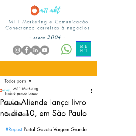
M11 Marketing e Comunicação
Conectando carreiras à negócios
-
since 2004
-
ME
NU
Post
Todos posts
M11 Marketing
Todos posts
2 min de leitura
Paula Aliende lança livro
Na midia
no dia 10, em São Paulo
Press Release
#Repost
 Portal Gazeta Vargem Grande 