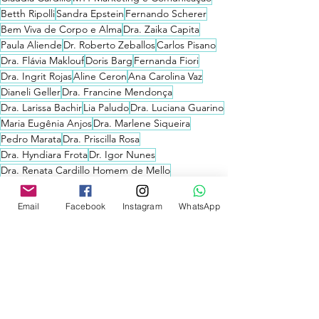
Betth Ripolli
Sandra Epstein
Fernando Scherer
Bem Viva de Corpo e Alma
Dra. Zaika Capita
Paula Aliende
Dr. Roberto Zeballos
Carlos Pisano
Dra. Flávia Maklouf
Doris Barg
Fernanda Fiori
Dra. Ingrit Rojas
Aline Ceron
Ana Carolina Vaz
Dianeli Geller
Dra. Francine Mendonça
Dra. Larissa Bachir
Lia Paludo
Dra. Luciana Guarino
Maria Eugênia Anjos
Dra. Marlene Siqueira
Pedro Marata
Dra. Priscilla Rosa
Dra. Hyndiara Frota
Dr. Igor Nunes
Dra. Renata Cardillo Homem de Mello
Dra. Renata Isa Santoro
Dra. Thaisa Miessa
Na midia
Email
Facebook
Instagram
WhatsApp
Posts recentes
Ver tudo