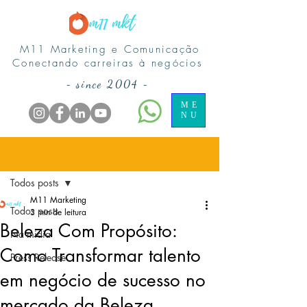
M11 Marketing e Comunicação
Conectando carreiras à negócios
-
since 2004
-
ME
NU
Post
Todos posts
M11 Marketing
Todos posts
3 min de leitura
Beleza Com Propósito:
Na midia
Como Transformar talento
Press Release
em negócio de sucesso no
mercado da Beleza