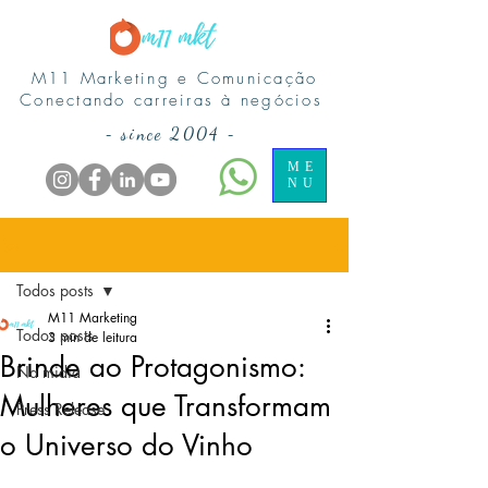
M11 Marketing e Comunicação
Conectando carreiras à negócios
-
since 2004
-
ME
NU
Post
Todos posts
M11 Marketing
Todos posts
3 min de leitura
Brinde ao Protagonismo:
Na midia
Mulheres que Transformam
Press Release
o Universo do Vinho