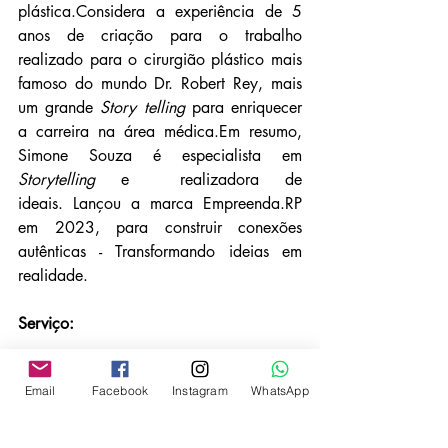
plástica.Considera a experiência de 5 
anos de criação para o trabalho 
realizado para o cirurgião plástico mais 
famoso do mundo Dr. Robert Rey, mais 
um grande 
Story telling
 para enriquecer 
a carreira na área médica.Em resumo, 
Simone Souza é especialista em 
Storytelling
 e  realizadora de 
ideais. Lançou a marca Empreenda.RP 
em 2023, para construir conexões
autênticas - Transformando ideias em 
realidade.
Serviço:
Workshop VEM PRA VIDA
Email
Facebook
Instagram
WhatsApp
Tema: Desinflamação do corpo 
através  da Limpeza no Terreno Biológico
Data: 04 de maio 