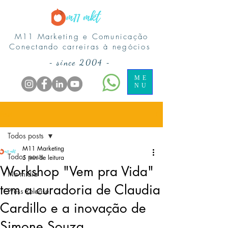
M11 Marketing e Comunicação
Conectando carreiras à negócios
-
since 2004
-
ME
NU
Post
Todos posts
M11 Marketing
Todos posts
5 min de leitura
Workshop "Vem pra Vida"
Na midia
tem a curadoria de Claudia
Press Release
Cardillo e a inovação de
Simone Souza