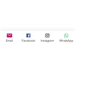
Email
Facebook
Instagram
WhatsApp
M11 Marketing e Comunicação
Construímos brands conectados às tendências. 
Uma agência 
full service
 que atua, desde 
2004 colecionando resultados positivos para 
seus clientes.
Há quase 20 anos, somamos nossos esforços 
para o sucesso das áreas de planejamento 
estratégico, comunicação, imprensa e eventos 
com foco em marketing para 
empreendedorismo. 
Descubra os nossos tons!
Quem somos e o que fazemos!