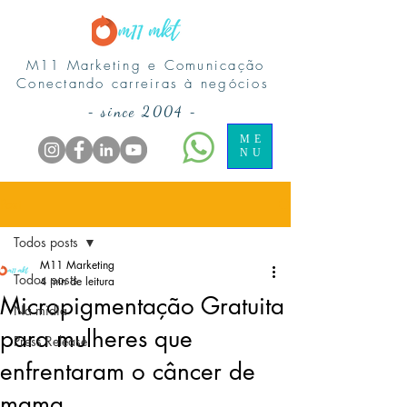
M11 Marketing e Comunicação
Conectando carreiras à negócios
-
since 2004
-
ME
NU
Post
Todos posts
M11 Marketing
Todos posts
4 min de leitura
Micropigmentação Gratuita
Na midia
para mulheres que
Press Release
enfrentaram o câncer de
mama