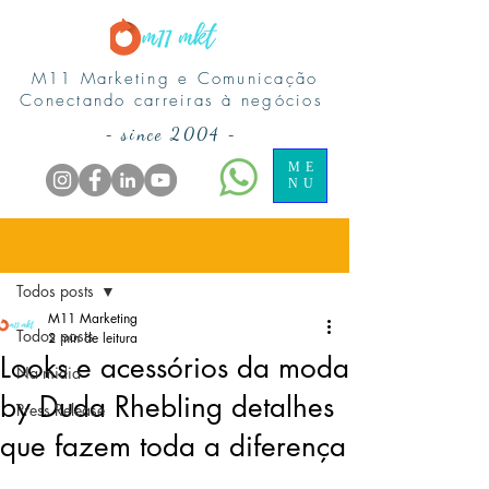
M11 Marketing e Comunicação
Conectando carreiras à negócios
-
since 2004
-
ME
NU
Post
Todos posts
M11 Marketing
Todos posts
2 min de leitura
Looks e acessórios da moda
Na midia
by Duda Rhebling detalhes
Press Release
que fazem toda a diferença