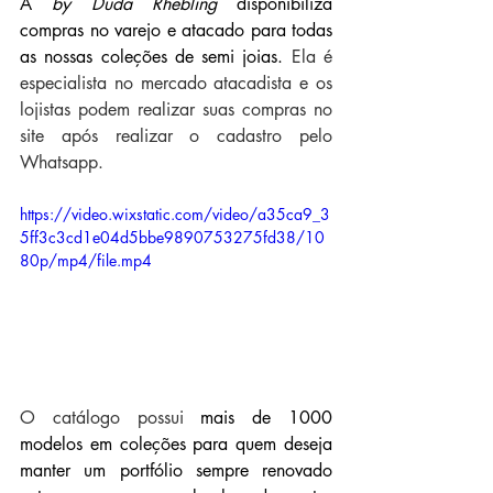
A 
by Duda Rhebling
 disponibiliza 
compras no varejo e atacado para todas 
as nossas coleções de semi joias. 
Ela é 
especialista no mercado atacadista e os 
lojistas podem realizar suas compras no 
site após realizar o cadastro pelo 
Whatsapp.
https://video.wixstatic.com/video/a35ca9_3
5ff3c3cd1e04d5bbe9890753275fd38/10
80p/mp4/file.mp4
O catálogo possui
 mais de 1000 
modelos em coleções para quem deseja 
manter um portfólio sempre renovado 