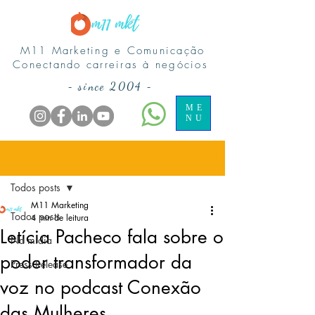
M11 Marketing e Comunicação
Conectando carreiras à negócios
-
since 2004
-
ME
NU
Post
Todos posts
M11 Marketing
Todos posts
4 min de leitura
Letícia Pacheco fala sobre o
Na midia
poder transformador da
Press Release
voz no podcast Conexão
das Mulheres