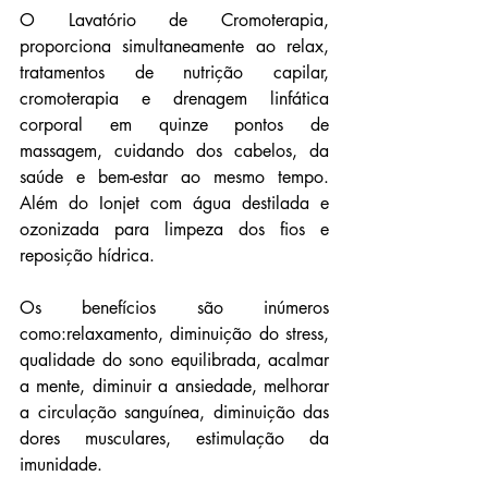
O Lavatório de Cromoterapia, 
proporciona simultaneamente ao relax, 
tratamentos de nutrição capilar, 
cromoterapia e drenagem linfática 
corporal em quinze pontos de 
massagem, cuidando dos cabelos, da 
saúde e bem-estar ao mesmo tempo. 
Além do Ionjet com água destilada e 
ozonizada para limpeza dos fios e 
reposição hídrica.
Os benefícios são inúmeros 
como:relaxamento
, d
iminuição do stress
, 
q
ualidade do sono equilibrada
, a
calmar 
a mente
, 
diminuir a ansiedade
, 
melhorar 
a circulação sanguínea
, 
diminuição das 
dores musculares
, e
stimulação da 
imunidade.