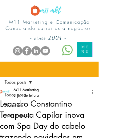
M11 Marketing e Comunicação
Conectando carreiras à negócios
-
since 2004
-
ME
NU
Post
Todos posts
M11 Marketing
Todos posts
3 min de leitura
Leandro Constantino
Na midia
Terapeuta Capilar inova
Press Release
com Spa Day do cabelo
trazendo novidades em