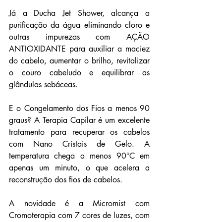
Já a Ducha Jet Shower, alcança a 
purificação da água eliminando cloro e 
outras impurezas com AÇÃO 
ANTIOXIDANTE para auxiliar a maciez 
do cabelo
, a
umentar o brilho
, r
evitalizar 
o couro cabeludo
 e e
quilibrar as 
glândulas sebáceas
.
E o Congelamento dos Fios a menos 90 
graus? A Terapia Capilar é um excelente 
tratamento para recuperar os cabelos 
com Nano Cristais de Gelo. A 
temperatura chega a menos 90°C em 
apenas um minuto, o que acelera a 
reconstrução dos fios de cabelos.
A novidade é a Micromist com 
Cromoterapia com 7 cores de luzes, com 