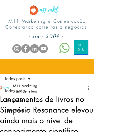
M11 Marketing e Comunicação
Conectando carreiras à negócios
-
since 2004
-
ME
NU
Post
Todos posts
M11 Marketing
Todos posts
5 min de leitura
Lançamentos de livros no
Na midia
Simpósio Resonance elevou
Press Release
ainda mais o nível de
conhecimento científico