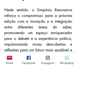
Neste sentido, o Simpósio Resonance 
reforça o compromisso para a próxima 
edição com a inovação e a integração 
entre diferentes áreas do saber, 
promovendo um espaço enriquecedor 
para o debate e a experiência prática, 
impulsionando novas descobertas e 
reflexões para um futuro mais saudável e 
equilibrado.
Email
Facebook
Instagram
WhatsApp
Os livros continuam a venda pós 
simpósio no site do Centro Salutares, 
empresa do idealizador Dr. Neto 
Pignataro. Clique 
aqui
 para comprar.
Para mais informações e detalhes da 
próxima edição do evento ou 