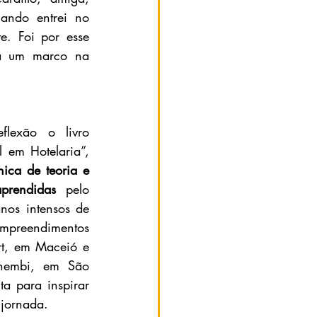
ndo entrei no 
. Foi por esse 
rá um marco na 
flexão o livro 
em Hotelaria”, 
ca de teoria e 
aprendidas
 pelo 
nos intensos de 
mpreendimentos  
rt, em Maceió e 
hembi, em São 
a para inspirar 
 jornada. 