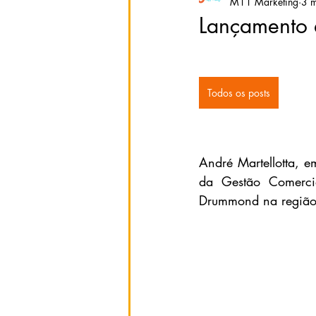
M11 Marketing
3 m
Lançamento 
Todos os posts
André Martellotta, em
da Gestão Comerci
Drummond na região d