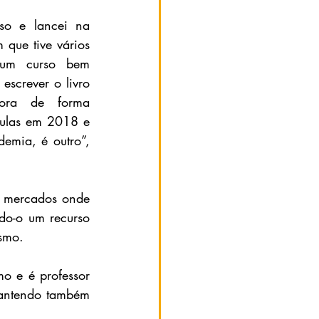
rso e lancei na 
 que tive vários 
um curso bem 
escrever o livro 
ora de forma 
aulas em 2018 e 
emia, é outro”, 
 mercados onde 
do-o um recurso 
ismo.
mo e é professor 
antendo também 