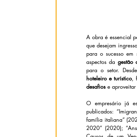
A obra é essencial p
que desejam ingress
para o sucesso em 
aspectos da 
gestão 
para o setor. Desd
hoteleiro e turístico
, 
desafios
 e aproveitar
O empresário já es
publicados: “Imigr
família italiana” (20
2020” (2020); “Ansi
Causos de um Vend