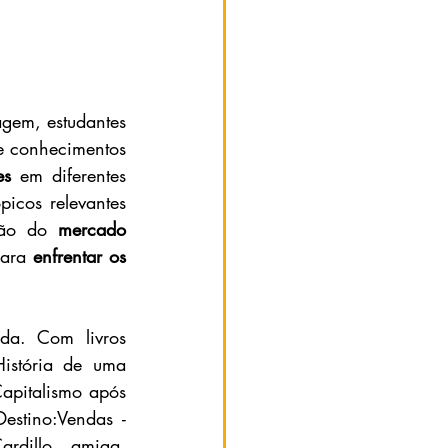
gem, estudantes 
 conhecimentos 
es
 em diferentes 
icos relevantes 
são do 
mercado 
ara
 enfrentar os 
a. Com livros 
istória de uma 
Capitalismo após 
stino:Vendas - 
dillo, amiga, 