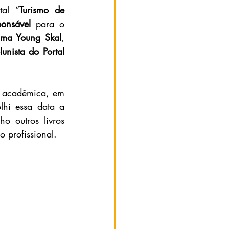
tal “
Turismo de 
ponsável
 para o 
ama Young Skal
, 
unista do Portal 
 acadêmica, em 
hi essa data a 
 outros livros 
 profissional.