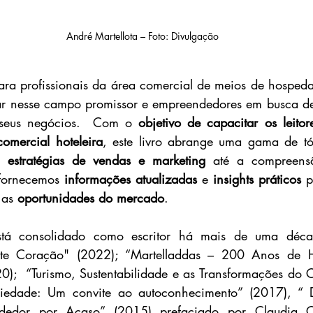
André Martellota – Foto: Divulgação
ara profissionais da área comercial de meios de hospeda
ar nesse campo promissor e empreendedores em busca de
seus negócios.  Com o 
objetivo de capacitar os leitor
comercial hoteleira
, este livro abrange uma gama de tóp
e 
estratégias de vendas e marketing
 até a compreen
fornecemos 
informações atualizadas
 e 
insights práticos 
p
 as 
oportunidades do mercado
.
tá consolidado como escritor há mais de uma décad
ante Coração" (2022); “Martelladdas – 200 Anos de H
20);  “Turismo, Sustentabilidade e as Transformações do 
edade: Um convite ao autoconhecimento” (2017), “ De
edor por Acaso” (2015) prefaciado por Claudia Car