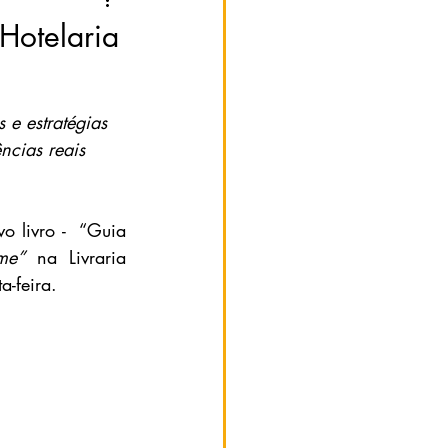
Hotelaria
 e estratégias
ncias reais
o livro -  “Guia 
me”
 na Livraria 
-feira. 