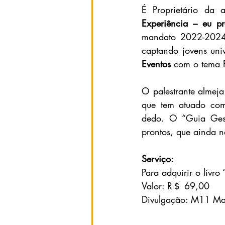
É Proprietário da 
Experiência – eu pr
mandato 2022-2024,
captando jovens uni
Eventos
 com o tema P
O palestrante
 almeja
que tem atuado como
dedo. O “Guia Gestã
prontos, que ainda n
Serviço:
Para adquirir o livr
Valor: R＄ 69,00
Divulgação: M11 Ma