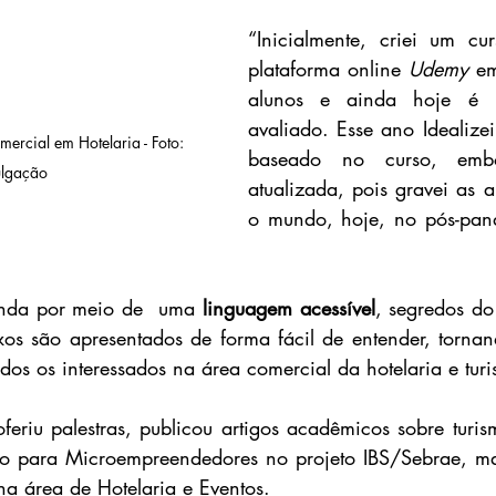
“Inicialmente, criei um cu
plataforma online 
Udemy
 em
alunos e ainda hoje é 
avaliado. Esse ano Idealizei 
ercial em Hotelaria - Foto: 
baseado no curso, emb
ulgação
atualizada, pois gravei as 
o mundo, hoje, no pós-pand
enda por meio de  uma 
linguagem acessível
, segredos do
os são apresentados de forma fácil de entender, tornan
dos os interessados na área comercial da hotelaria e tur
feriu palestras, publicou artigos acadêmicos sobre turis
o para Microempreendedores no projeto IBS/Sebrae, m
na área de Hotelaria e Eventos.