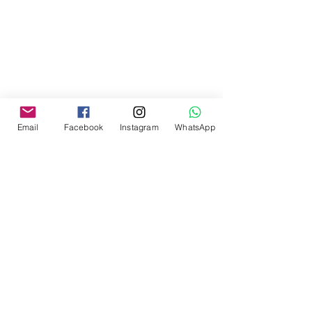
Email
Facebook
Instagram
WhatsApp
M11 Marketing e Comunicação
Construímos brands conectados às tendências. 
Uma agência 
full service
 que atua, desde 
2004 colecionando resultados positivos para 
seus clientes.
Há quase 20 anos, somamos nossos esforços 
para o sucesso das áreas de planejamento 
estratégico, comunicação, imprensa e eventos 
com foco em marketing para 
empreendedorismo. 