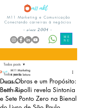
M11 Marketing e Comunicação
Conectando carreiras à negócios
-
since 2004
-
ME
NU
Post
Todos posts
M11 Marketing
Todos posts
4 min de leitura
Duas Obras e um Propósito:
Na midia
Betth Ripolli revela Sintonia
Press Release
e Sete Ponto Zero na Bienal
do Livro de São Paulo