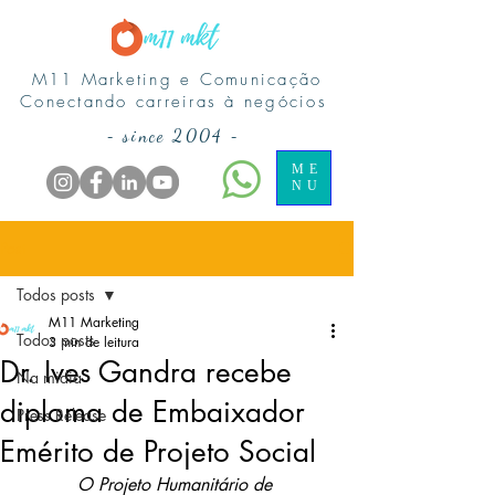
M11 Marketing e Comunicação
Conectando carreiras à negócios
-
since 2004
-
ME
NU
Post
Todos posts
M11 Marketing
Todos posts
3 min de leitura
Dr. Ives Gandra recebe
Na midia
diploma de Embaixador
Press Release
Emérito de Projeto Social
O Projeto Humanitário de 