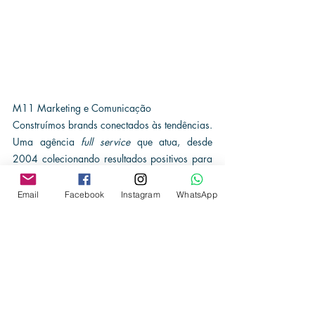
M11 Marketing e Comunicação
Construímos brands conectados às tendências. 
Uma agência 
full service
 que atua, desde 
2004 colecionando resultados positivos para 
seus clientes.
Há quase 20 anos, somamos nossos esforços 
Email
Facebook
Instagram
WhatsApp
para o sucesso das áreas de planejamento 
estratégico, comunicação, imprensa e eventos 
com foco em marketing para 
empreendedorismo. 
Descubra os nossos tons!
Quem somos e o que fazemos!