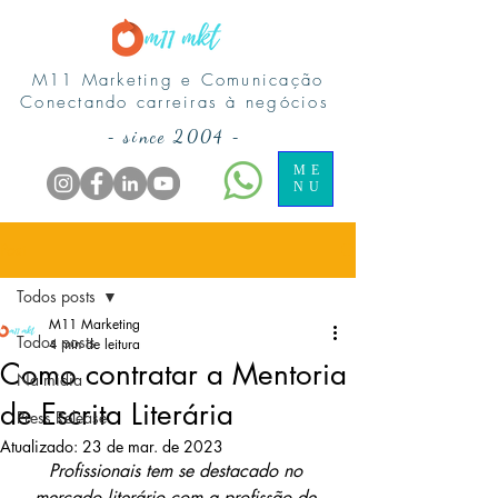
M11 Marketing e Comunicação
Conectando carreiras à negócios
-
since 2004
-
ME
NU
Post
Todos posts
M11 Marketing
Todos posts
4 min de leitura
Como contratar a Mentoria
Na midia
de Escrita Literária
Press Release
Atualizado:
23 de mar. de 2023
Profissionais tem se destacado no 
mercado literário com a profissão de 