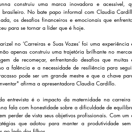
runna construiu uma marca inovadora e acessível, q
 brasileiro. No bate papo informal com Claudia Cardillo
rnada, os desafios financeiros e emocionais que enfren
ceu para se tornar a líder que é hoje.
Farizel no ‘Carreiras e Suas Vozes’ foi uma experiência 
não apenas construiu uma trajetória brilhante no merca
gem de recomeçar, enfrentando desafios que muitas 
a falência e a necessidade de resiliência para seguir 
racasso pode ser um grande mestre e que a chave para
nventar" afirma a apresentadora Claudia Cardillo. 
da entrevista é o impacto da maternidade na carreira
a fala com honestidade sobre a dificuldade de equilibra
em perder de vista seus objetivos profissionais. Com um o
ratégias que adotou para manter a produtividade sem
 ao lado dos filhos.