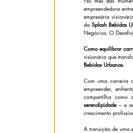
No mês das mulhere
empreendedora entre
empresária visionár
da 
Splash Bebidas U
Negócios: O Desafio
Como equilibrar carr
visionária que trans
Bebidas Urbanas
.
Com uma carreira c
empreender, enfrent
serendipidade
 – a a
crescimento profissio
A transição de uma e