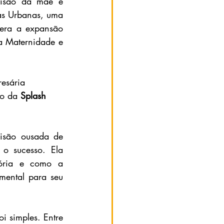
visão da mãe e 
as Urbanas,
 uma 
dera a expansão 
 Maternidade e 
esária 
ão da 
Splash 
são ousada de 
o sucesso. Ela 
compartilha como a maternidade a impulsionou a reinventar sua trajetória e como a 
mental para seu 
 simples. Entre 