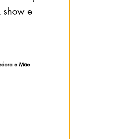
k show e
edora e Mãe