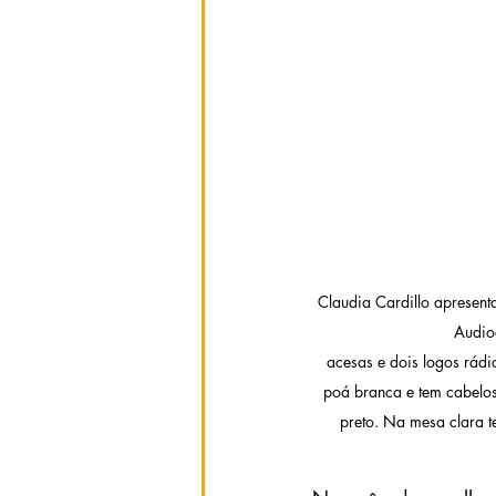
 Claudia Cardillo apresentadora e Brunna Farizel – Foto:  Divulgação                                                                                
                         
acesas e dois logos rádi
poá branca e tem cabelos 
preto. Na mesa clara t