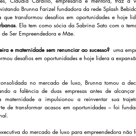
s, Claudia Cardillo, empresária e mentora, traz a 
vistando 
Brunna Farizel fundadora da rede Splash Bebid
ia que transformou desafios em oportunidades e hoje li
rbanas
.
 Ela tem como sócia da Sabrina Sato com o tema
 de Ser Empreendedora e Mãe. 
eira e maternidade sem renunciar ao sucesso?
  uma empr
formou desafios em oportunidades e hoje lidera a expans
onsolidada no mercado de luxo, Brunna tomou a deci
ando a falência de duas empresas antes de alcançar 
rte de transformar acasos em oportunidades – foi funda
nal.
xecutiva do mercado de luxo para empreendedora não foi