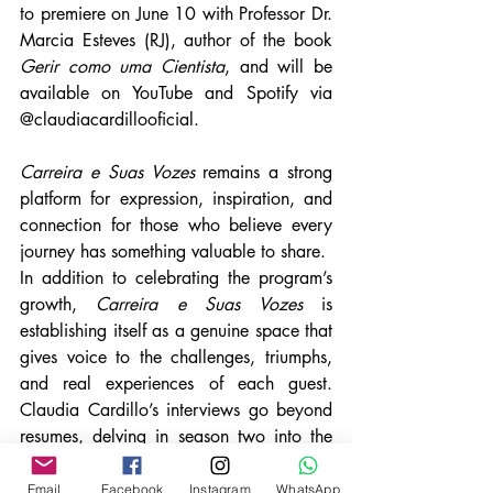
to premiere on June 10 with Professor Dr. 
Marcia Esteves (RJ), author of the book 
Gerir como uma Cientista
, and will be 
available on YouTube and Spotify via 
@claudiacardillooficial.
Carreira e Suas Vozes
 remains a strong 
platform for expression, inspiration, and 
connection for those who believe every 
journey has something valuable to share.
In addition to celebrating the program’s 
growth, 
Carreira e Suas Vozes
 is 
establishing itself as a genuine space that 
gives voice to the challenges, triumphs, 
and real experiences of each guest. 
Claudia Cardillo’s interviews go beyond 
resumes, delving in season two into the 
behind-the-scenes of unique paths in the 
corporate, artistic, therapeutic, and 
Email
Facebook
Instagram
WhatsApp