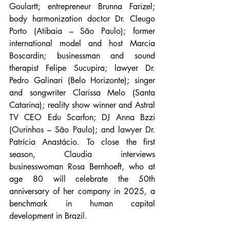
Goulartt; entrepreneur Brunna Farizel; 
body harmonization doctor Dr. Cleugo 
Porto (Atibaia – São Paulo); former 
international model and host Marcia 
Boscardin; businessman and sound 
therapist Felipe Sucupira; lawyer Dr. 
Pedro Galinari (Belo Horizonte); singer 
and songwriter Clarissa Melo (Santa 
Catarina); reality show winner and Astral 
TV CEO Edu Scarfon; DJ Anna Bzzi 
(Ourinhos – São Paulo); and lawyer Dr. 
Patrícia Anastácio. To close the first 
season, Claudia interviews 
businesswoman Rosa Bernhoeft, who at 
age 80 will celebrate the 50th 
anniversary of her company in 2025, a 
benchmark in human capital 
development in Brazil.