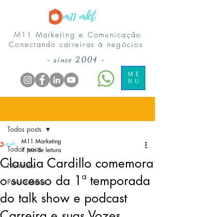
M11 Marketing e Comunicação
Conectando carreiras à negócios
-
since 2004
-
ME
NU
Post
Todos posts
M11 Marketing
Todos posts
7 min de leitura
Claudia Cardillo comemora
Na midia
o sucesso da 1ª temporada
Press Release
do talk show e podcast
Carreira e suas Vozes