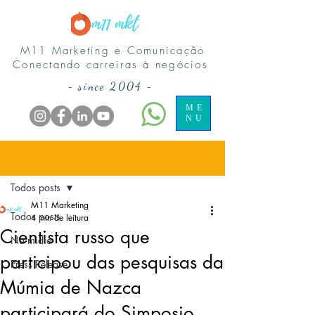
M11 Marketing e Comunicação
Conectando carreiras à negócios
-
since 2004
-
ME
NU
Post
Todos posts
M11 Marketing
Todos posts
4 min de leitura
Cientista russo que
Na midia
participou das pesquisas da
Press Release
Múmia de Nazca
participará do Simposio