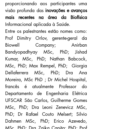
proporcionando aos participantes uma 
visão profunda das 
inovações e avanços 
mais recentes na área da Biofísica
Informacional aplicada à Saúde. 
Entre os palestrantes estão nomes como
: 
Prof Dimitry Orlov, gerente-geral da 
Biowell Company; Anirban 
Bandyopadhyay MSc, PhD; Jishad 
Kumar, MSc, PhD; Nathan Babcock, 
MSc, PhD; Max Rempel, PhD;  Giorgia 
Dellaferrera MSc, PhD; Dra Ana 
Moreira, MSc PhD ; Dr Michel Hospital, 
francês é atualmente Professor do 
Departamento de Engenharia Elétrica 
UFSCAR São Carlos, Guilherme Gomes 
MSc, PhD; Dra Leoni Zenevicz MSc, 
PhD; Dr Rafael Couto Melsert; Silvio 
Dahmen MSc, PhD; Erico Azevedo, 
MSc, PhD; Dra Zaika Capita; PhD; Prof 