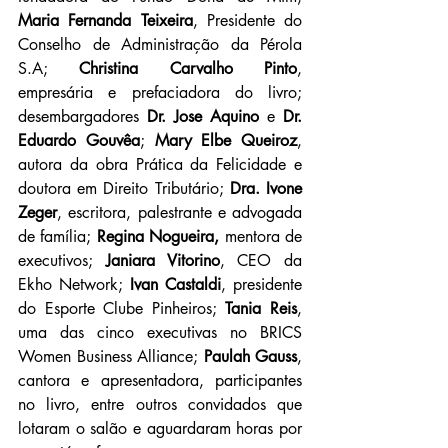
Maria Fernanda Teixeira
, Presidente do 
Conselho de Administração da Pérola 
S.A; 
Christina Carvalho Pinto
, 
empresária e prefaciadora do livro; 
desembargadores 
Dr. Jose Aquino
 e 
Dr. 
Eduardo Gouvêa
; 
Mary Elbe Queiroz
, 
autora da obra Prática da Felicidade e 
doutora em Direito Tributário; 
Dra. Ivone 
Zeger
, escritora, palestrante e advogada 
de família; 
Regina Nogueira,
 mentora de 
executivos; 
Janiara Vitorino
, CEO da 
Ekho Network; 
Ivan Castaldi
, presidente 
do Esporte Clube Pinheiros; 
Tania Reis
, 
uma das
cinco executivas no BRICS 
Women Business Alliance; 
Paulah Gauss
, 
cantora e apresentadora, participantes 
no livro, entre outros convidados que 
lotaram o salão e aguardaram horas por 