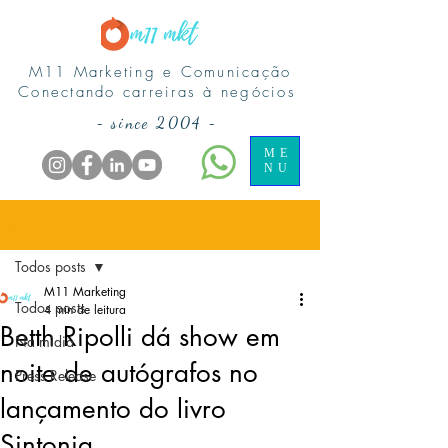
M11 Marketing e Comunicação
Conectando carreiras à negócios
-
since 2004
-
ME
NU
Post
Todos posts
M11 Marketing
Todos posts
4 min de leitura
Betth Ripolli dá show em
Na midia
noite de autógrafos no
Press Release
lançamento do livro
Sintonia