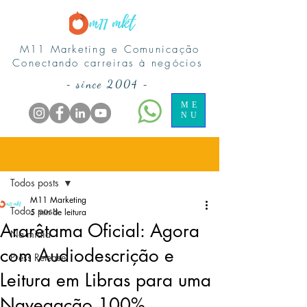
M11 Marketing e Comunicação
Conectando carreiras à negócios
-
since 2004
-
ME
NU
Post
Todos posts
M11 Marketing
Todos posts
5 min de leitura
Ararêtama Oficial: Agora
Na midia
com Audiodescrição e
Press Release
Leitura em Libras para uma
Navegação 100%