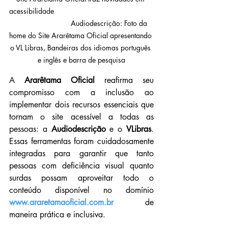
acessibilidade                                                 
                            Audiodescrição: Foto da 
home do Site Ararêtama Oficial apresentando 
o VL Libras, Bandeiras dos idiomas português 
e inglês e barra de pesquisa
A 
Ararêtama Oficial
 reafirma seu 
compromisso com a inclusão ao 
implementar dois recursos essenciais que 
tornam o site acessível a todas as 
pessoas: a 
Audiodescrição
 e o 
VLibras
. 
Essas ferramentas foram cuidadosamente 
integradas para garantir que tanto 
pessoas com deficiência visual quanto 
surdas possam aproveitar todo o 
conteúdo disponível no domínio 
www.araretamaoficial.com.br
 de 
maneira prática e inclusiva.