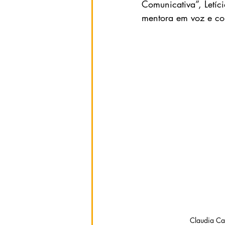
Comunicativa”, Letíc
mentora em voz e c
                        Claudia Cardillo apresentadora e Leticia Pacheco - Foto: Divulgação                                                          