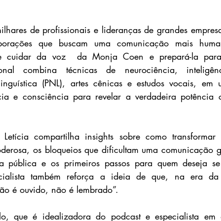
milhares de profissionais e lideranças de grandes empre
rporações que buscam uma comunicação mais humana
 cuidar da voz  da Monja Coen e prepará-la para p
onal combina técnicas de neurociência, inteligênc
nguística (PNL), artes cênicas e estudos vocais, em
ia e consciência para revelar a verdadeira potência c
 Letícia compartilha insights sobre como transforma
oderosa, os bloqueios que dificultam uma comunicação g
a pública e os primeiros passos para quem deseja se
ecialista também reforça a ideia de que, na era da
ão é ouvido, não é lembrado”.
lo, que é idealizadora do podcast e especialista em d