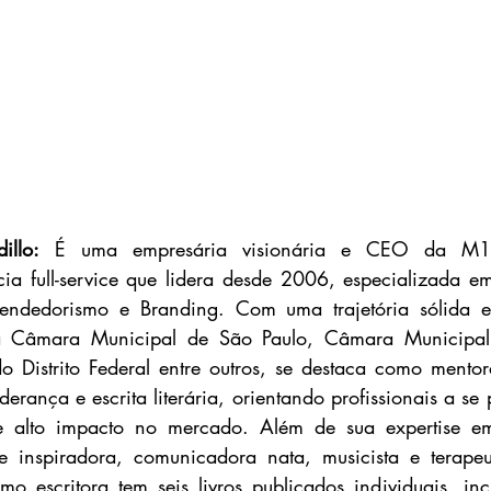
illo:
 É uma empresária visionária e CEO da M11
a full-service que lidera desde 2006, especializada e
endedorismo e Branding. Com uma trajetória sólida 
a Câmara Municipal de São Paulo, Câmara Municipal 
o Distrito Federal entre outros, se destaca como mentora
iderança e escrita literária, orientando profissionais a se
e alto impacto no mercado.​ Além de sua expertise e
e inspiradora, comunicadora nata, musicista e terapeut
o escritora tem seis livros publicados individuais, in