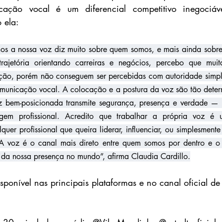
ção vocal é um diferencial competitivo inegociável
 ela:
s a nossa voz diz muito sobre quem somos, e mais ainda sobr
ajetória orientando carreiras e negócios, percebo que muit
ção, porém não conseguem ser percebidas com autoridade simpl
unicação vocal. A colocação e a postura da voz são tão determ
 bem-posicionada transmite segurança, presença e verdade — e i
gem profissional. Acredito que trabalhar a própria voz é u
quer profissional que queira liderar, influenciar, ou simplesmente
 A voz é o canal mais direto entre quem somos por dentro e o 
 da nossa presença no mundo”, afirma Claudia Cardillo.
sponível nas principais plataformas e no canal oficial de