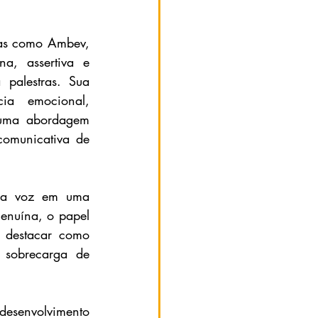
sas como Ambev, 
, assertiva e 
alestras. Sua 
ia emocional, 
 uma abordagem 
omunicativa de 
r a voz em uma 
enuína, o papel 
 destacar como 
 sobrecarga de 
esenvolvimento 