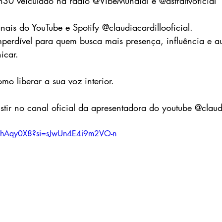
30 veiculado na rádio @VibeMundial e @astraltvoficial
ais do YouTube e Spotify @claudiacardillooficial.
erdível para quem busca mais presença, influência e au
icar.
mo liberar a sua voz interior.
UMhAqy0X8?si=sJwUn4E4i9m2VO-n