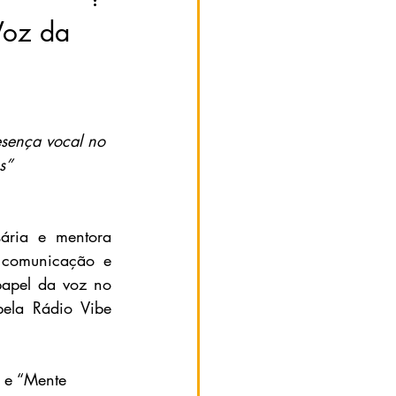
Voz da
esença vocal no 
s”
ária e mentora 
 comunicação e 
apel da voz no 
ela Rádio Vibe 
 e “Mente 