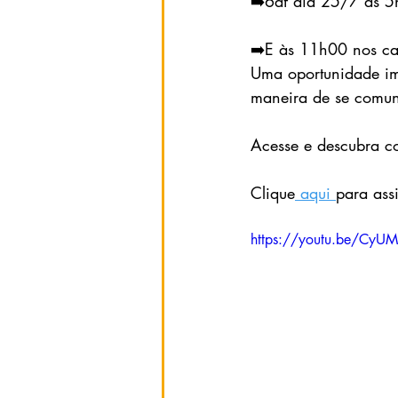
➡️6af dia 25/7 às 5h
➡️E às 11h00 nos can
Uma oportunidade imp
maneira de se comun
Acesse e descubra co
Clique
 aqui 
https://youtu.be/Cy