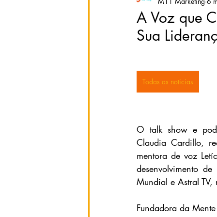
M11 Marketing
6 m
A Voz que C
Sua Lideran
Todas as noticias
O talk show e pod
Claudia Cardillo, r
mentora de voz Letí
desenvolvimento de 
Mundial e Astral TV,
Fundadora da Mente 