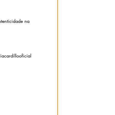
tenticidade na 
para assistir no canal oficial da apresentadora do youtube @claudiacardillooficial 