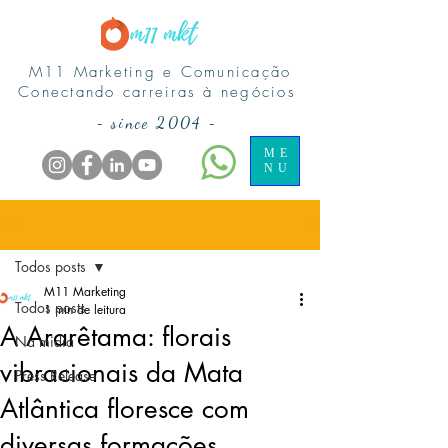
M11 Marketing e Comunicação
Conectando carreiras à negócios
-
since 2004
-
ME
NU
Post
Todos posts
M11 Marketing
Todos posts
1 min de leitura
A Ararêtama: florais
Na midia
vibracionais da Mata
Press Release
Atlântica floresce com
diversas formações