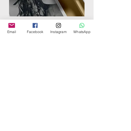
5. Revistas
Email
Facebook
Instagram
WhatsApp
Clique aqui
designer de carreira| branding
comunicação corporativa
M11 Marketing e Comunicação
www.m11marketing.com.br
contato@m11marketing.com.br
11 98170-9965
São Paulo, Brasil