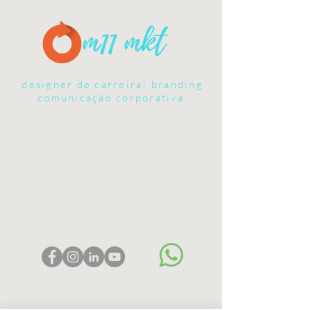
designer de carreira| branding
comunicação corporativa
M11 Marketing e Comunicação
www.m11marketing.com.br
contato@m11marketing.com.br
11 98170-9965
São Paulo, Brasil
Siga-nos no Redes Sociais
@M11Marketing
Faça Contato
Enjoy us!